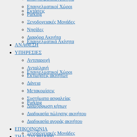
Επαγγελματικοί Χώροι
Εκτάσεις
Parking
Ξενοδοχειακές Μονάδες
Νησίδες
Διαφόρα Ακινήτα
Επαγγελματικά Ακίνητα
ΑΝΑΘΕΣΗ
ΥΠΗΡΕΣΙΕΣ
Αντιπαροχή
Ανταλλαγή
Επαγγελματικοί Χώροι
Εκτιμήσεις ακινήτων
Δάνεια
Μετακομίσεις
Συστήματα ασφαλείας
Parking
Διαμόρφωση κήπων
Διαδικασία πώλησης ακινήτου
Διαδικασία αγοράς ακινήτου
ΕΠΙΚΟΙΝΩΝΙΑ
Ξενοδοχειακές Μονάδες
ΤΗΛ: 210-8918400