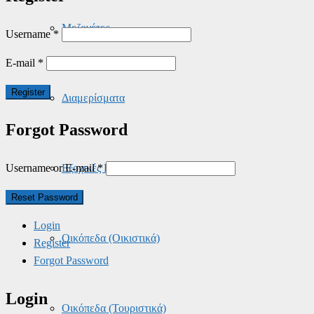
Μεζονέτες
Username
*
E-mail
*
Διαμερίσματα
Forgot Password
Username or E-mail
*
Εξοχικές Κατοικίες – Οικισμοί
Login
Οικόπεδα (Οικιστικά)
Register
Forgot Password
Login
Οικόπεδα (Τουριστικά)